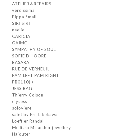
ATELIER＆REPAIRS
verdissima
Pippa Small
SIRI SIRI
naelie
CARICIA
GAIMO
SYMPATHY OF SOUL
SOFIE D’HOORE
BASARA
RUE DE VERNEUIL
PAM LEFT PAM RIGHT
PB0110( )
JESS BAG
Thierry Colson
elysess
soloviere
salet by Eri Takekawa
Loeffler Randal
Mellissa Mc arthur jewellery
Hajouter