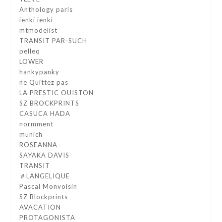
Anthology paris
ienki ienki
mtmodelist
TRANSIT PAR-SUCH
pelleq
LOWER
hankypanky
ne Quittez pas
LA PRESTIC OUISTON
SZ BROCKPRINTS
CASUCA HADA
normment
munich
ROSEANNA
SAYAKA DAVIS
TRANSIT
＃LANGELIQUE
Pascal Monvoisin
SZ Blockprints
AVACATION
PROTAGONISTA