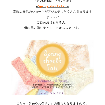
4月26日(水)～5月7日(日)
~
Spring shorts Fair
~
素敵な春色のショーツがアジュテにたくさん集まります
よ～～♡
ご自分用はもちろん、
母の日の贈り物としてもオススメです。
こちらもSizeやお色早いもの勝ちとなりますので、