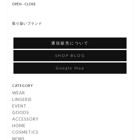
OPEN - CLOSE
取り扱いブランド
通信販売について
SHOP BLOG
Google Map
CATEGORY
WEAR
LINGERIE
EVENT
GOODS
ACCESSORY
HOME
COSMETICS
NEWS