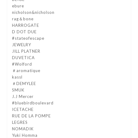
ebure
nicholson&nicholson
rag＆bone
HARROGATE
D DOT DUE
#stateofescape
JEWELRY
JILL PLATNER
DUVETICA
#Wolford
＃aromatique
kassl
＃DEMYLEE
SMUK
J.J Mercer
#bluebirdboulevard
ICETACHE
RUE DE LA POMPE
LEGRES
NOMADIK
Yuki Homma