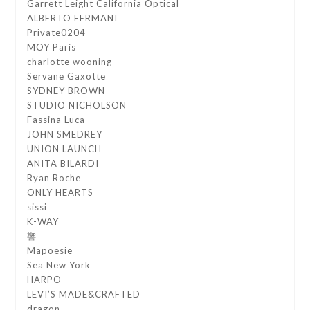
Garrett Leight California Optical
ALBERTO FERMANI
Private0204
MOY Paris
charlotte wooning
Servane Gaxotte
SYDNEY BROWN
STUDIO NICHOLSON
Fassina Luca
JOHN SMEDREY
UNION LAUNCH
ANITA BILARDI
Ryan Roche
ONLY HEARTS
sissi
K-WAY
響
Mapoesie
Sea New York
HARPO
LEVI’S MADE&CRAFTED
dragon