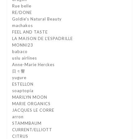
Rue belle
RE/DONE
Goldie's Natural Beauty
machakos
FEEL AND TASTE
LA MAISON DE L'ESPADRILLE
MONNI23
babaco
uslu airlines
Anne-Marie Herckes
日々響
yugure
ESTELLON
soaptopia
MARILYN MOON
MARIE ORGANICS
JACQUES LE CORRE
arron
STAMMBAUM
CURRENT/ELLIOTT
CITRUS