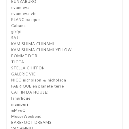
BUNZABURO
evam eva
evam eva vie
BLANC basque
Cabana
gicipi
SAJI
KAMISHIMA CHINAMI
KAMISHIMA CHINAMI YELLOW
POMME DOR
TICCA
STELLA CHIFFON
GALERIE VIE
NICO nicholson ＆ nicholson
FABRIQUE en planete terre
CAT IN DA HOUSE!
langrlique
manipuri
&MyuQ
MessyWeekend
BAREFOOT DREAMS
VACHMENT