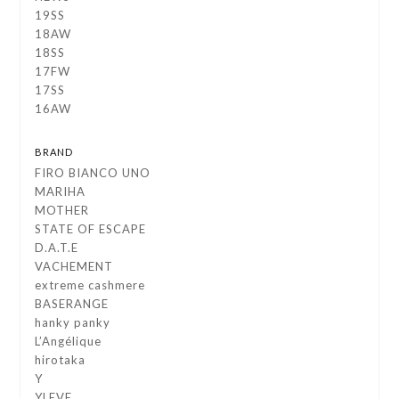
19SS
18AW
18SS
17FW
17SS
16AW
BRAND
FIRO BIANCO UNO
MARIHA
MOTHER
STATE OF ESCAPE
D.A.T.E
VACHEMENT
extreme cashmere
BASERANGE
hanky panky
L’Angélique
hirotaka
Y
YLEVE