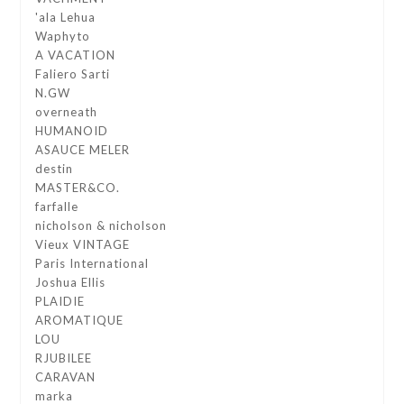
'ala Lehua
Waphyto
A VACATION
Faliero Sarti
N.GW
overneath
HUMANOID
ASAUCE MELER
destin
MASTER&CO.
farfalle
nicholson & nicholson
Vieux VINTAGE
Paris International
Joshua Ellis
PLAIDIE
AROMATIQUE
LOU
RJUBILEE
CARAVAN
marka