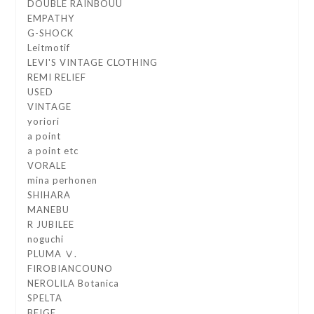
DOUBLE RAINBOUU
EMPATHY
G-SHOCK
Leitmotif
LEVI'S VINTAGE CLOTHING
REMI RELIEF
USED
VINTAGE
yoriori
a point
a point etc
VORALE
mina perhonen
SHIHARA
MANEBU
R JUBILEE
noguchi
PLUMA Ⅴ.
FIROBIANCOUNO
NEROLILA Botanica
SPELTA
BEIGE