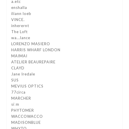
a.etc
enshalla
iliann loeb
VINCE.
inherernt
The Loft
wa...lance
LORENZO MASIERO
HARRIS WHARF LONDON
MAIMAI
ATELIER BEAUREPAIRE
CLAYD
Jane Iredale
SUS
MEVIUS OPTICS
77circa
MARCHER
síːm
PHYTOMER
WACCOWACCO
MADISONBLUE
WHYTO