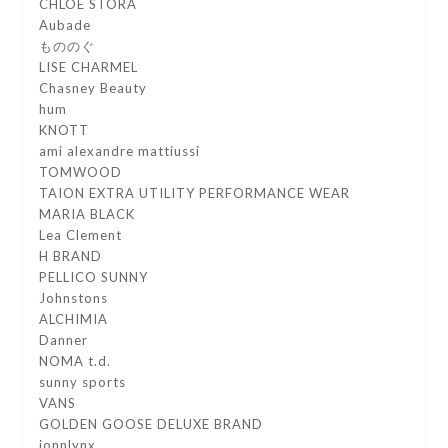
CHLOE STORA
Aubade
もののぐ
LISE CHARMEL
Chasney Beauty
hum
KNOTT
ami alexandre mattiussi
TOMWOOD
TAION EXTRA UTILITY PERFORMANCE WEAR
MARIA BLACK
Lea Clement
H BRAND
PELLICO SUNNY
Johnstons
ALCHIMIA
Danner
NOMA t.d.
sunny sports
VANS
GOLDEN GOOSE DELUXE BRAND
jonnlynx