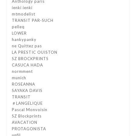
Anthology paris
ienki ienki
mtmodelist
TRANSIT PAR-SUCH
pelleq
LOWER
hankypanky
ne Quittez pas
LA PRESTIC OUISTON
SZ BROCKPRINTS
CASUCA HADA
normment
munich
ROSEANNA
SAYAKA DAVIS
TRANSIT
＃LANGELIQUE
Pascal Monvoisin
SZ Blockprints
AVACATION
PROTAGONISTA
unfil