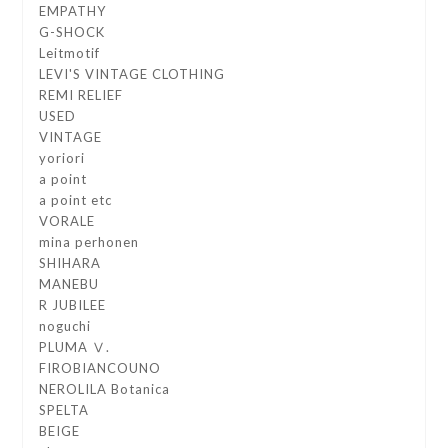
EMPATHY
G-SHOCK
Leitmotif
LEVI'S VINTAGE CLOTHING
REMI RELIEF
USED
VINTAGE
yoriori
a point
a point etc
VORALE
mina perhonen
SHIHARA
MANEBU
R JUBILEE
noguchi
PLUMA Ⅴ.
FIROBIANCOUNO
NEROLILA Botanica
SPELTA
BEIGE