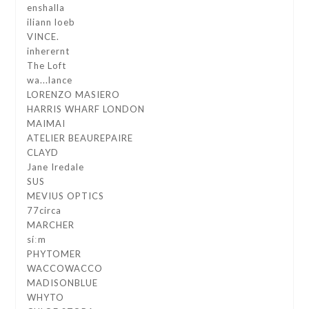
enshalla
iliann loeb
VINCE.
inherernt
The Loft
wa...lance
LORENZO MASIERO
HARRIS WHARF LONDON
MAIMAI
ATELIER BEAUREPAIRE
CLAYD
Jane Iredale
SUS
MEVIUS OPTICS
77circa
MARCHER
síːm
PHYTOMER
WACCOWACCO
MADISONBLUE
WHYTO