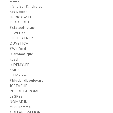
ebure
nicholson&nicholson
rag＆bone
HARROGATE
D DOT DUE
#stateofescape
JEWELRY
JILL PLATNER
DUVETICA
#Wolford
＃aromatique
kassl
＃DEMYLEE
SMUK
J.J Mercer
#bluebirdboulevard
ICETACHE
RUE DE LA POMPE
LEGRES
NOMADIK
Yuki Homma
COLLABORATION