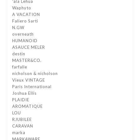
'ala Lehua
Waphyto
A VACATION
Faliero Sarti
N.GW
overneath
HUMANOID
ASAUCE MELER
destin
MASTER&CO.
farfalle
nicholson & nicholson
Vieux VINTAGE
Paris International
Joshua Ellis
PLAIDIE
AROMATIQUE
LOU
RJUBILEE
CARAVAN
marka
MARKAWARE