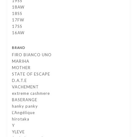
19SS
18AW
18SS
17FW
17SS
16AW
BRAND
FIRO BIANCO UNO
MARIHA
MOTHER
STATE OF ESCAPE
D.A.T.E
VACHEMENT
extreme cashmere
BASERANGE
hanky panky
L’Angélique
hirotaka
Y
YLEVE