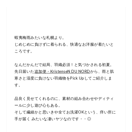
蝦夷梅雨みたいな札幌より。
じめじめに負けずに着られる、快適なお洋服が着たいと
ころです。
なんだかんだで結局、羽織必須！と気づかされる初夏。
先日届いた
追加便・KristenseN DU NORD
から、雨と肌
寒さと湿度に負けない羽織物をPick Upしてご紹介しま
す。
品良く見せてくれるのに、素材の組み合わせやディティ
ールに少し遊び心もある。
そして繊細かと思いきや全てお洗濯OKという、痒い所に
手が届く みたいな凄いヤツなのです・・◎