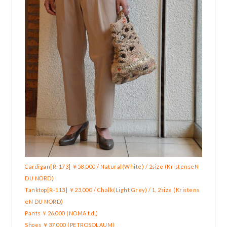
Cardigan[R-173] ￥58,000 / Natural(White) / 2size (KristenseN
DU NORD)
Tanktop[R-113] ￥23,000 / Chalk(Light Grey) / 1, 2size (Kristens
eN DU NORD)
Pants ￥26,000 (NOMA t.d.)
Shoes ￥37,000 (PETROSOLAUM)