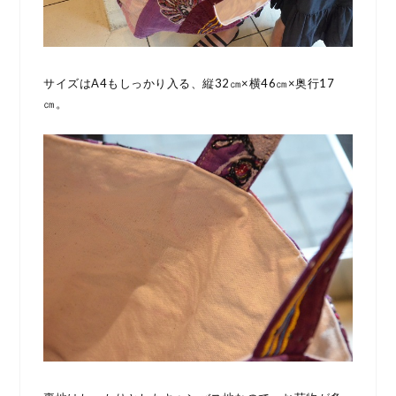
サイズはA4もしっかり入る、縦32㎝×横46㎝×奥行17
㎝。