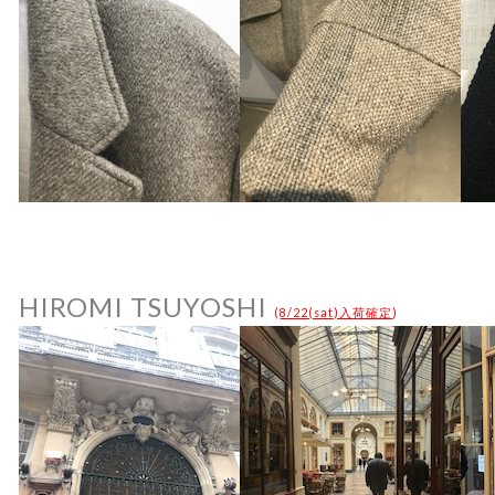
HIROMI TSUYOSHI
(
8/22(sat)入荷確定
)