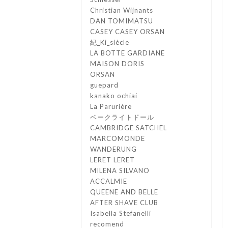
Christian Wijnants
DAN TOMIMATSU
CASEY CASEY ORSAN
紀_Ki_siècle
LA BOTTE GARDIANE
MAISON DORIS
ORSAN
guepard
kanako ochiai
La Parurière
ベークライトドール
CAMBRIDGE SATCHEL
MARCOMONDE
WANDERUNG
LERET LERET
MILENA SILVANO
ACCALMIE
QUEENE AND BELLE
AFTER SHAVE CLUB
Isabella Stefanelli
recomend