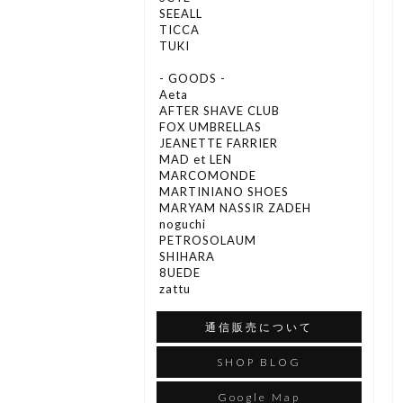
SEEALL
TICCA
TUKI
- GOODS -
Aeta
AFTER SHAVE CLUB
FOX UMBRELLAS
JEANETTE FARRIER
MAD et LEN
MARCOMONDE
MARTINIANO SHOES
MARYAM NASSIR ZADEH
noguchi
PETROSOLAUM
SHIHARA
8UEDE
zattu
通信販売について
SHOP BLOG
Google Map