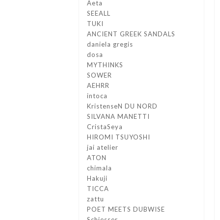
Aeta
SEEALL
TUKI
ANCIENT GREEK SANDALS
daniela gregis
dosa
MYTHINKS
SOWER
AEHRR
intoca
KristenseN DU NORD
SILVANA MANETTI
CristaSeya
HIROMI TSUYOSHI
jai atelier
ATON
chimala
Hakuji
TICCA
zattu
POET MEETS DUBWISE
Schiesser