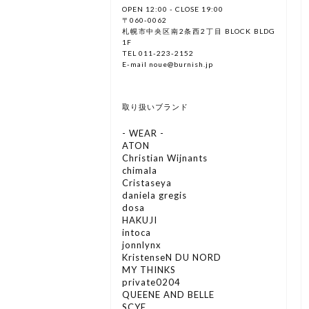
OPEN 12:00 - CLOSE 19:00
〒060-0062
札幌市中央区南2条西2丁目 BLOCK BLDG
1F
TEL 011-223-2152
E-mail noue@burnish.jp
取り扱いブランド
- WEAR -
ATON
Christian Wijnants
chimala
Cristaseya
daniela gregis
dosa
HAKUJI
intoca
jonnlynx
KristenseN DU NORD
MY THINKS
private0204
QUEENE AND BELLE
SCYE