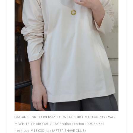
ORGANIC INREY OVERSIZED SWEAT SHIRT ￥18,000+tax / WAR
M WHITE, CHARCOAL GRAY / nuback cotton 100% / size4
necklace ￥18,000+tax (AFTER SHAVE CLUB)