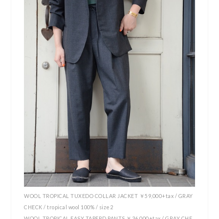
WOOL TROPICAL TUXEDO COLLAR JACKET ￥59,000+tax / GRAY
CHECK / tropical wool 100% / size2
WOOL TROPICAL EASY TAPERD PANTS ￥36,000+tax / GRAY CHE