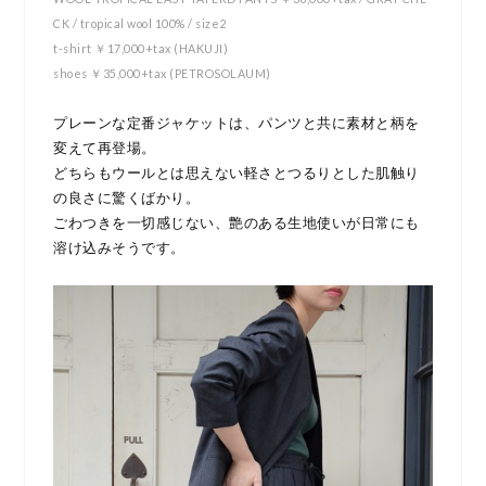
CK / tropical wool 100% / size2
t-shirt ￥17,000+tax (HAKUJI)
shoes ￥35,000+tax (PETROSOLAUM)
プレーンな定番ジャケットは、パンツと共に素材と柄を
変えて再登場。
どちらもウールとは思えない軽さとつるりとした肌触り
の良さに驚くばかり。
ごわつきを一切感じない、艶のある生地使いが日常にも
溶け込みそうです。