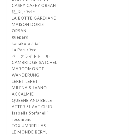
CASEY CASEY ORSAN
紀_Ki_siècle
LA BOTTE GARDIANE
MAISON DORIS
ORSAN
guepard
kanako ochiai
La Parurière
ベークライトドール
CAMBRIDGE SATCHEL
MARCOMONDE
WANDERUNG
LERET LERET
MILENA SILVANO
ACCALMIE
QUEENE AND BELLE
AFTER SHAVE CLUB
Isabella Stefanelli
recomend
FOX UMBRELLAS
LE MONDE BERYL