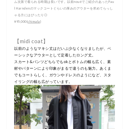
ム次第で着られる時期は長いです。以前nouéでご紹介のあったPau
l Harndenのマックコートぐらいの厚みのアウターを求めてらっし
ゃる方にはぴったり◎
¥95,000(
chimala
)
【midi coat】
以前のようなマキシ丈はだいぶ少なくなりましたが、ベ
ーシックなアウターとして定着したロング丈。
スカート&パンツどちらでもokとボトムの幅も広く、素
材やパターンにより印象がまるで違うのも魅力。あくま
でもコートらしく、ガウンやドレスのようになど、スタ
イリングの幅も広がっています。