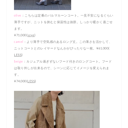
olive
：こちらは定番のバルマカーンコート。一見不安になるぐらい
薄手ですが、ニットを挟むと保温性は抜群。しっかり暖かく過ごせ
ます。
¥71,000(
scye
)
camel
：より薄手で空気感のあるロング丈。この薄さを活かして、
ニットコートとのレイヤードなんかがぴったりな一枚。¥61,000(
LESS
)
beige
：カジュアル過ぎずないフード付きのロングコート。フード
は取り外しが出来るので、シーンに応じてイメージを変えられま
す。
¥74,000(
LESS
)