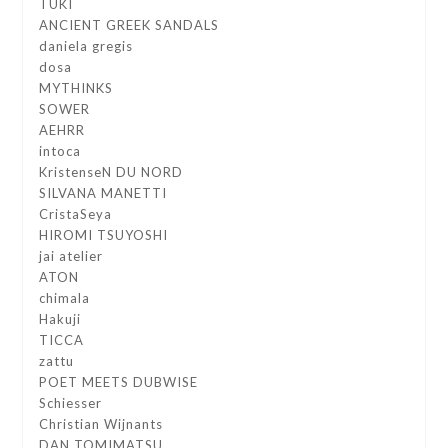
TUKI
ANCIENT GREEK SANDALS
daniela gregis
dosa
MYTHINKS
SOWER
AEHRR
intoca
KristenseN DU NORD
SILVANA MANETTI
CristaSeya
HIROMI TSUYOSHI
jai atelier
ATON
chimala
Hakuji
TICCA
zattu
POET MEETS DUBWISE
Schiesser
Christian Wijnants
DAN TOMIMATSU