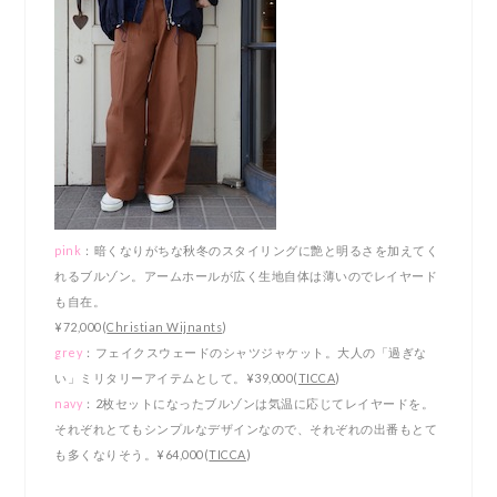
pink
：暗くなりがちな秋冬のスタイリングに艶と明るさを加えてく
れるブルゾン。アームホールが
広く生地自体は薄いのでレイヤード
も自在。
¥72,000(
Christian Wijnants
)
grey
：フェイクスウェードのシャツジャケット。大人の「過ぎな
い」ミリタリーアイテムとして。¥39,000(
TICCA
)
navy
：2枚セットになったブルゾンは気温に応じてレイヤードを。
それぞれとてもシンプルなデザインなので、それぞれの出番もとて
も多くなりそう。¥64,000(
TICCA
)