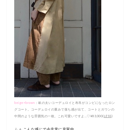
beige×brown
：畝の太いコーデュロイと布帛がコンビになったロン
グコート。コーデュロイの重みで落ち感が出て、コートとガウンの
中間のような雰囲気の一枚。これ可愛いですよ…♡¥83,000(
LESS
)
ふぅ こんな感じで今非常に充実中。