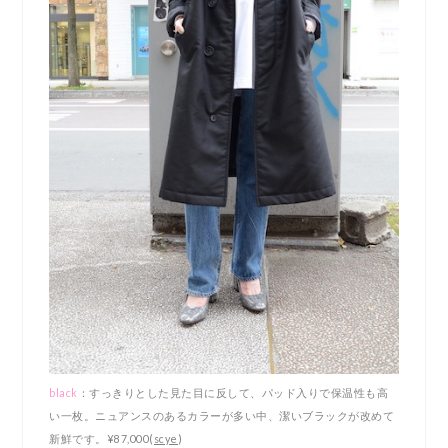
black
：すっきりとした見た目に反して、パッド入りで保温性も高
い一枚。ニュアンスのあるカラーが多い中、潔いブラックが改めて
新鮮です。¥87,000(
scye
)