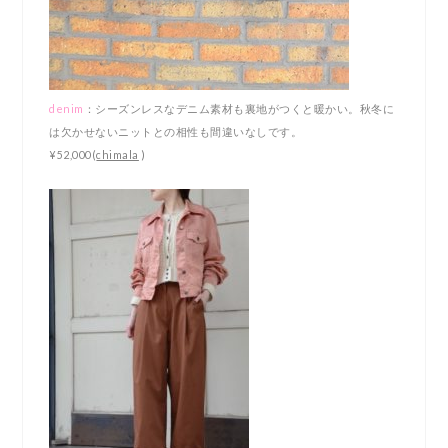
denim
：シーズンレスなデニム素材も裏地がつくと暖かい。秋冬に
は欠かせないニットとの相性も間違いなしです。
¥52,000(
chimala
)