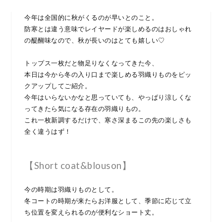
今年は全国的に秋がくるのが早いとのこと。
防寒とは違う意味でレイヤードが楽しめるのはおしゃれ
の醍醐味なので、秋が長いのはとても嬉しい♡
トップス一枚だと物足りなくなってきた今、
本日は今から冬の入り口まで楽しめる羽織りものをピッ
クアップしてご紹介。
今年はいらないかなと思っていても、やっぱり涼しくな
ってきたら気になる存在の羽織りもの。
これ一枚新調するだけで、寒さ深まるこの先の楽しさも
全く違うはず！
【Short coat&blouson】
今の時期は羽織りものとして。
冬コートの時期が来たらお洋服として、季節に応じて立
ち位置を変えられるのが便利なショート丈。