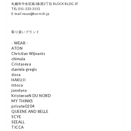
札幌市中央区南2条西2丁目 BLOCK BLDG 1F
TEL 011-223-2152
E-mail noue@burnish.jp
取り扱いブランド
- WEAR -
ATON
Christian Wijnants
chimala
Cristaseya
daniela gregis
dosa
HAKUJI
intoca
jonnlynx
KristenseN DU NORD
MY THINKS
private0204
QUEENE AND BELLE
SCYE
SEEALL
TICCA