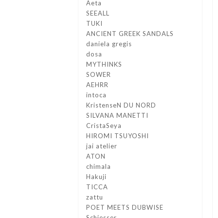
Aeta
SEEALL
TUKI
ANCIENT GREEK SANDALS
daniela gregis
dosa
MYTHINKS
SOWER
AEHRR
intoca
KristenseN DU NORD
SILVANA MANETTI
CristaSeya
HIROMI TSUYOSHI
jai atelier
ATON
chimala
Hakuji
TICCA
zattu
POET MEETS DUBWISE
Schiesser