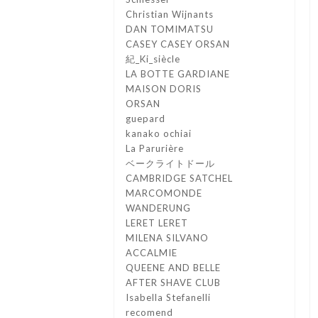
Christian Wijnants
DAN TOMIMATSU
CASEY CASEY ORSAN
紀_Ki_siècle
LA BOTTE GARDIANE
MAISON DORIS
ORSAN
guepard
kanako ochiai
La Parurière
ベークライトドール
CAMBRIDGE SATCHEL
MARCOMONDE
WANDERUNG
LERET LERET
MILENA SILVANO
ACCALMIE
QUEENE AND BELLE
AFTER SHAVE CLUB
Isabella Stefanelli
recomend