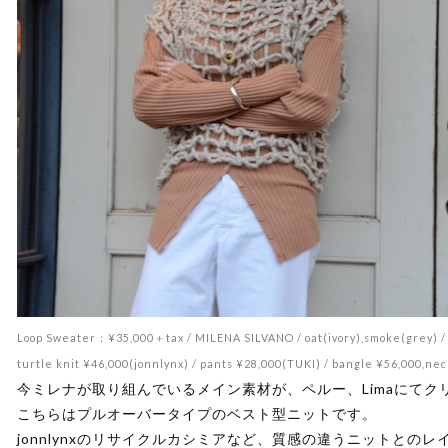
Loop Sweater：¥35,000＋tax / MILENA SILVANO / oat(ivory),smoke(grey) /
turtle knit ¥46,000(jonnlynx) / pants ¥28,000(TUKI) / bangle ¥56,000
今ミレナが取り組んでいるメイン素材が、ペルー、Limaにてク
こちらはプルオーバータイプのベスト型ニットです。
jonnlynxのリサイクルカシミアなど、質感の違うニットとの