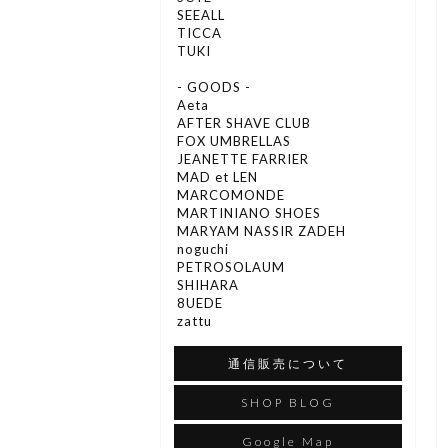
SEEALL
TICCA
TUKI
- GOODS -
Aeta
AFTER SHAVE CLUB
FOX UMBRELLAS
JEANETTE FARRIER
MAD et LEN
MARCOMONDE
MARTINIANO SHOES
MARYAM NASSIR ZADEH
noguchi
PETROSOLAUM
SHIHARA
8UEDE
zattu
通信販売について
SHOP BLOG
Google Map