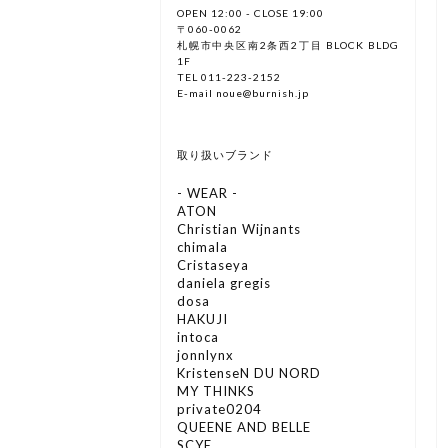
OPEN 12:00 - CLOSE 19:00
〒060-0062
札幌市中央区南2条西2丁目 BLOCK BLDG
1F
TEL 011-223-2152
E-mail noue@burnish.jp
取り扱いブランド
- WEAR -
ATON
Christian Wijnants
chimala
Cristaseya
daniela gregis
dosa
HAKUJI
intoca
jonnlynx
KristenseN DU NORD
MY THINKS
private0204
QUEENE AND BELLE
SCYE