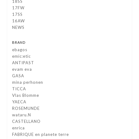
18SS
17FW
17SS
16AW
NEWS
BRAND
ebagos
emic:etic
ANTIPAST
evam eva
GASA
mina perhonen
TICCA
Vlas Blomme
YAECA
ROSEMUNDE
wataru.N
CASTELLANO
enrica
FABRIQUE en planete terre