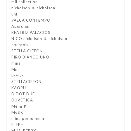
mii collection
nicholson ＆ nicholson
unfil
YAECA CONTEMPO
Aperdiem
BEATRIZ PALACIOS
NICO nicholson ＆ nicholson
apuntob
STELLA CIFFON
FIRO BIANCO UNO
mina
Mii
LEFIJE
STELLACIFFON
KAORU
D DOT DUE
DUVETICA
Me ＆ K
Me&K
mina perhonenm
ELEPH
MIMI BERRY