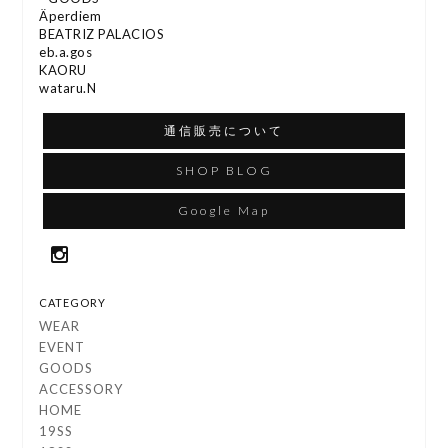
Äperdiem
BEATRIZ PALACIOS
eb.a.gos
KAORU
wataru.N
通信販売について
SHOP BLOG
Google Map
CATEGORY
WEAR
EVENT
GOODS
ACCESSORY
HOME
19SS