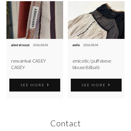
aimé et noué
2026.08.04
antie
2026.08.04
new arrival -CASEY
emic:etic / puff sleeve
CASEY-
blouse 8.8(sat)-
SEE MORE
SEE MORE
Contact