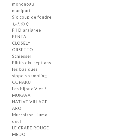
mononogu
manipuri
Six coup de foudre
もののぐ
Fil D'araignee
PENTA
CLOSELY
ORSETTO
Schiesser
Bilitis dix-sept ans
les basiques
sippo's sampling
COHAKU
Les bijoux V et S
MUKAVA
NATIVE VILLAGE
ARO
Murchison-Hume
oeuf
LE CRABE ROUGE
MEDO