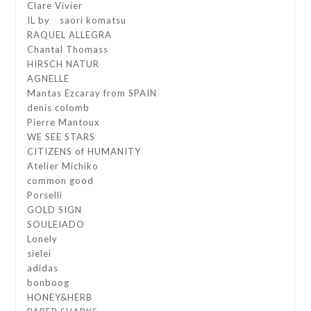
Clare Vivier
IL by saori komatsu
RAQUEL ALLEGRA
Chantal Thomass
HIRSCH NATUR
AGNELLE
Mantas Ezcaray from SPAIN
denis colomb
Pierre Mantoux
WE SEE STARS
CITIZENS of HUMANITY
Atelier Michiko
common good
Porselli
GOLD SIGN
SOULEIADO
Lonely
sielei
adidas
bonboog
HONEY&HERB