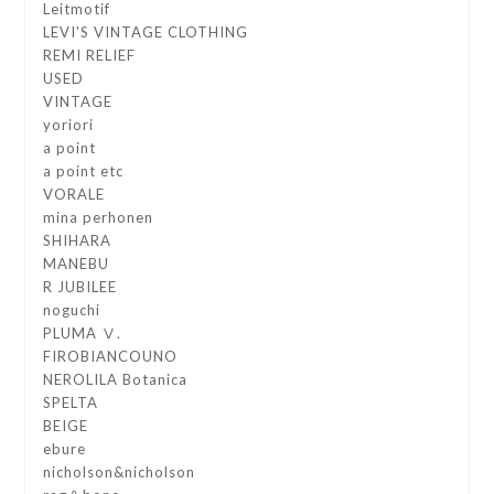
Leitmotif
LEVI'S VINTAGE CLOTHING
REMI RELIEF
USED
VINTAGE
yoriori
a point
a point etc
VORALE
mina perhonen
SHIHARA
MANEBU
R JUBILEE
noguchi
PLUMA Ⅴ.
FIROBIANCOUNO
NEROLILA Botanica
SPELTA
BEIGE
ebure
nicholson&nicholson