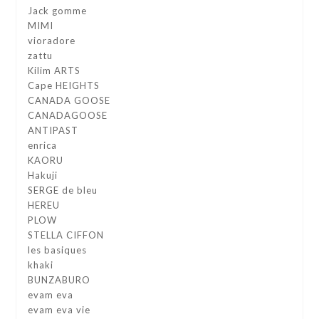
Jack gomme
MIMI
vioradore
zattu
Kilim ARTS
Cape HEIGHTS
CANADA GOOSE
CANADAGOOSE
ANTIPAST
enrica
KAORU
Hakuji
SERGE de bleu
HEREU
PLOW
STELLA CIFFON
les basiques
khaki
BUNZABURO
evam eva
evam eva vie