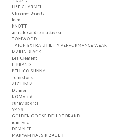
もののぐ
LISE CHARMEL
Chasney Beauty
hum
KNOTT
ami alexandre mattiussi
TOMWOOD
TAION EXTRA UTILITY PERFORMANCE WEAR
MARIA BLACK
Lea Clement
H BRAND
PELLICO SUNNY
Johnstons
ALCHIMIA
Danner
NOMA t.d.
sunny sports
VANS
GOLDEN GOOSE DELUXE BRAND
jonnlynx
DEMYLEE
MARYAM NASSIR ZADEH