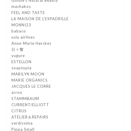
Goldie's Natural Beauty
machakos
FEEL AND TASTE
LA MAISON DE L'ESPADRILLE
MONNI23
babaco
uslu airlines
Anne-Marie Herckes
日々響
yugure
ESTELLON
soaptopia
MARILYN MOON
MARIE ORGANICS
JACQUES LE CORRE
arron
STAMMBAUM
CURRENT/ELLIOTT
CITRUS
ATELIER＆REPAIRS
verdissima
Pippa Small