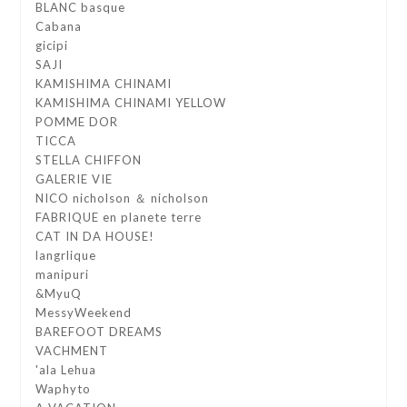
BLANC basque
Cabana
gicipi
SAJI
KAMISHIMA CHINAMI
KAMISHIMA CHINAMI YELLOW
POMME DOR
TICCA
STELLA CHIFFON
GALERIE VIE
NICO nicholson ＆ nicholson
FABRIQUE en planete terre
CAT IN DA HOUSE!
langrlique
manipuri
&MyuQ
MessyWeekend
BAREFOOT DREAMS
VACHMENT
'ala Lehua
Waphyto