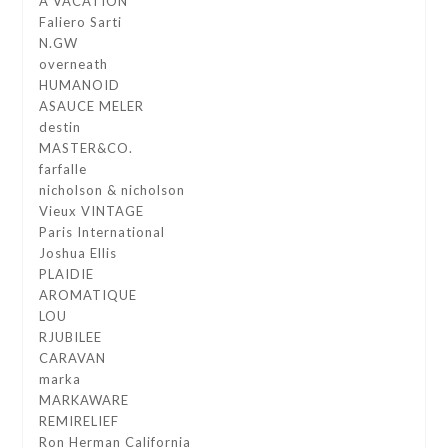
A VACATION
Faliero Sarti
N.GW
overneath
HUMANOID
ASAUCE MELER
destin
MASTER&CO.
farfalle
nicholson & nicholson
Vieux VINTAGE
Paris International
Joshua Ellis
PLAIDIE
AROMATIQUE
LOU
RJUBILEE
CARAVAN
marka
MARKAWARE
REMIRELIEF
Ron Herman California