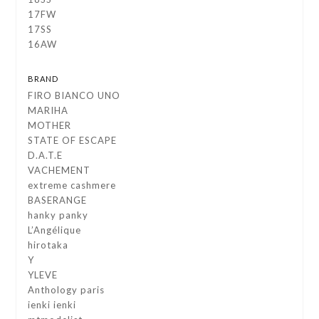
17FW
17SS
16AW
BRAND
FIRO BIANCO UNO
MARIHA
MOTHER
STATE OF ESCAPE
D.A.T.E
VACHEMENT
extreme cashmere
BASERANGE
hanky panky
L’Angélique
hirotaka
Y
YLEVE
Anthology paris
ienki ienki