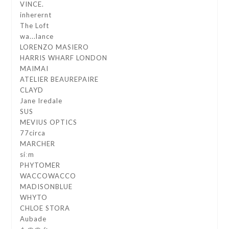
VINCE.
inherernt
The Loft
wa...lance
LORENZO MASIERO
HARRIS WHARF LONDON
MAIMAI
ATELIER BEAUREPAIRE
CLAYD
Jane Iredale
SUS
MEVIUS OPTICS
77circa
MARCHER
síːm
PHYTOMER
WACCOWACCO
MADISONBLUE
WHYTO
CHLOE STORA
Aubade