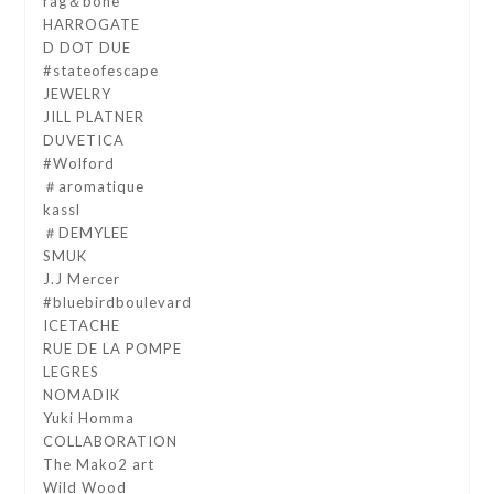
rag＆bone
HARROGATE
D DOT DUE
#stateofescape
JEWELRY
JILL PLATNER
DUVETICA
#Wolford
＃aromatique
kassl
＃DEMYLEE
SMUK
J.J Mercer
#bluebirdboulevard
ICETACHE
RUE DE LA POMPE
LEGRES
NOMADIK
Yuki Homma
COLLABORATION
The Mako2 art
Wild Wood