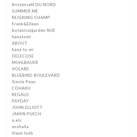
KristenseN DU NORD
SUMMER ME
REIGNING CHAMP
Frank&Eileen
botanicalgarden NUE
hanatomi
ABOUT
hana to mi
DELECOSE
MUHLBAUER
VOLARE
BLUEBIRD BOULEVARD
Sieste Peau
COHAKU
REGALO
PAYDAY
JOHN ELLIOTT
JAMIN PUECH
a.etc
enshalla
iliann loeb