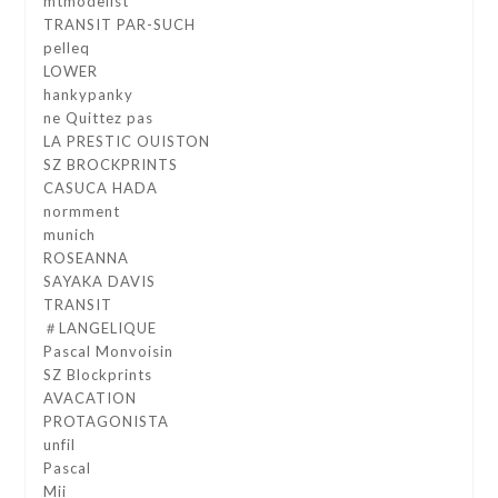
mtmodelist
TRANSIT PAR-SUCH
pelleq
LOWER
hankypanky
ne Quittez pas
LA PRESTIC OUISTON
SZ BROCKPRINTS
CASUCA HADA
normment
munich
ROSEANNA
SAYAKA DAVIS
TRANSIT
＃LANGELIQUE
Pascal Monvoisin
SZ Blockprints
AVACATION
PROTAGONISTA
unfil
Pascal
Mii