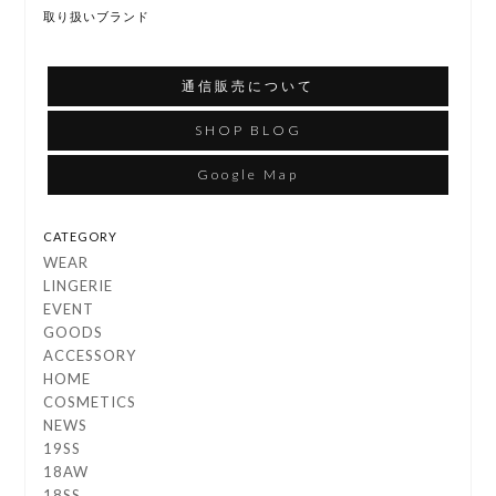
取り扱いブランド
通信販売について
SHOP BLOG
Google Map
CATEGORY
WEAR
LINGERIE
EVENT
GOODS
ACCESSORY
HOME
COSMETICS
NEWS
19SS
18AW
18SS