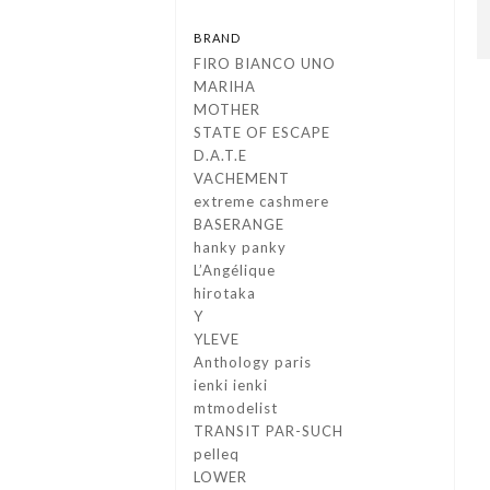
BRAND
FIRO BIANCO UNO
MARIHA
MOTHER
STATE OF ESCAPE
D.A.T.E
VACHEMENT
extreme cashmere
BASERANGE
hanky panky
L’Angélique
hirotaka
Y
YLEVE
Anthology paris
ienki ienki
mtmodelist
TRANSIT PAR-SUCH
pelleq
LOWER