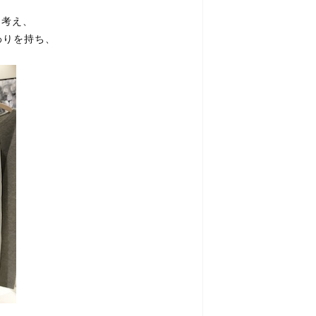
。
と考え、
わりを持ち、