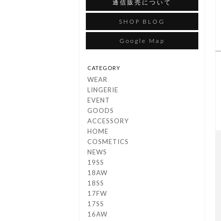
通信販売について
SHOP BLOG
Google Map
CATEGORY
WEAR
LINGERIE
EVENT
GOODS
ACCESSORY
HOME
COSMETICS
NEWS
19SS
18AW
18SS
17FW
17SS
16AW