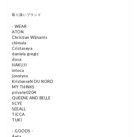
取り扱いブランド
- WEAR -
ATON
Christian Wijnants
chimala
Cristaseya
daniela gregis
dosa
HAKUJI
intoca
jonnlynx
KristenseN DU NORD
MY THINKS
private0204
QUEENE AND BELLE
SCYE
SEEALL
TICCA
TUKI
- GOODS -
Aeta