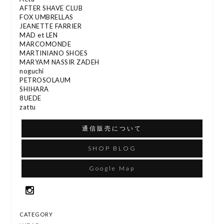
AFTER SHAVE CLUB
FOX UMBRELLAS
JEANETTE FARRIER
MAD et LEN
MARCOMONDE
MARTINIANO SHOES
MARYAM NASSIR ZADEH
noguchi
PETROSOLAUM
SHIHARA
8UEDE
zattu
通信販売について
SHOP BLOG
Google Map
CATEGORY