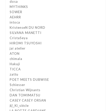
dosa
MYTHINKS
SOWER
AEHRR
intoca
KristenseN DU NORD
SILVANA MANETTI
CristaSeya
HIROMI TSUYOSHI
jai atelier
ATON
chimala
Hakuji
TICCA
zattu
POET MEETS DUBWISE
Schiesser
Christian Wijnants
DAN TOMIMATSU
CASEY CASEY ORSAN
紀_Ki_siècle
LA BOTTE GARDIANE