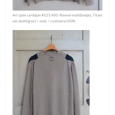
Art-gyle cardigan ¥125,400 /flannel multi(beige), Titani
um multi(grey) / sizeL / cashmere100%