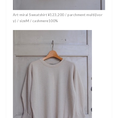
Art-miral Sweatshirt ¥123,200 / parchment multi(ivor
y) / sizeM / cashmere100%