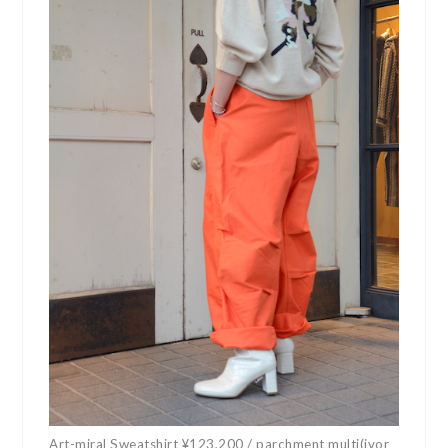
Art-miral Sweatshirt ¥123,200 / parchment multi(ivor