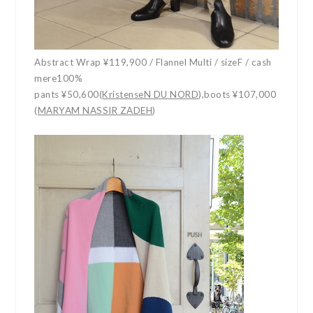
Abstract Wrap ¥119,900 / Flannel Multi / sizeF / cash
mere100%
pants ¥50,600(
KristenseN DU NORD
),
boots ¥107,000
(
MARYAM NASSIR ZADEH
)