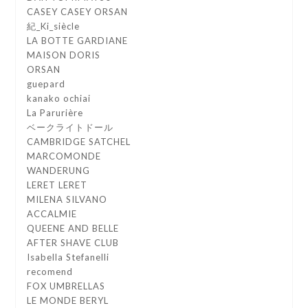
CASEY CASEY ORSAN
紀_Ki_siècle
LA BOTTE GARDIANE
MAISON DORIS
ORSAN
guepard
kanako ochiai
La Parurière
ベークライトドール
CAMBRIDGE SATCHEL
MARCOMONDE
WANDERUNG
LERET LERET
MILENA SILVANO
ACCALMIE
QUEENE AND BELLE
AFTER SHAVE CLUB
Isabella Stefanelli
recomend
FOX UMBRELLAS
LE MONDE BERYL