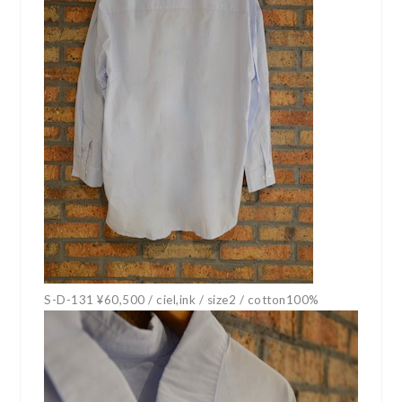
S-D-131 ¥60,500 / ciel,ink / size2 / cotton100%