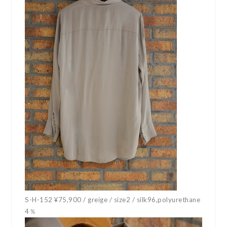
S-H-152 ¥75,900 / greige / size2 / silk96,polyurethane
4％