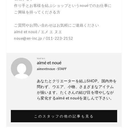
作り手とお客様を結ぶショップというnouéでのお仕事に
ご興味を持ってくださる方
ご質問やお問い合わせはお気軽にご連絡ください
aimé et noué / エメ エ ヌエ
noue@en-inc.jp / 011-223-2152
TEXT BY
aimé et noué
aimeetnoue - STAFF
あなたとクリエーターを結ぶSHOP。国内外を
問わず、ウエア、小物、さまざまなアイテム
が揃います。たくさんの結び目を増やしなが
ら変化するaimé et nouéを楽しんで下さい。
このスタッフの他の記事も見る