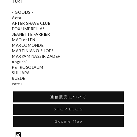
TUKI
- GOODS -
Aeta
AFTER SHAVE CLUB
FOX UMBRELLAS
JEANETTE FARRIER
MAD et LEN
MARCOMONDE
MARTINIANO SHOES
MARYAM NASSIR ZADEH
noguchi
PETROSOLAUM
SHIHARA
8UEDE
zattu
通信販売について
SHOP BLOG
Google Map