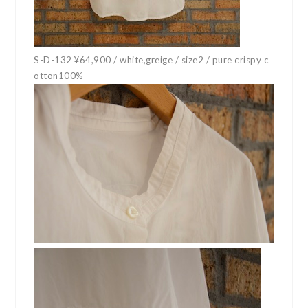
S-D-132 ¥64,900 / white,greige / size2 / pure crispy c
otton100%