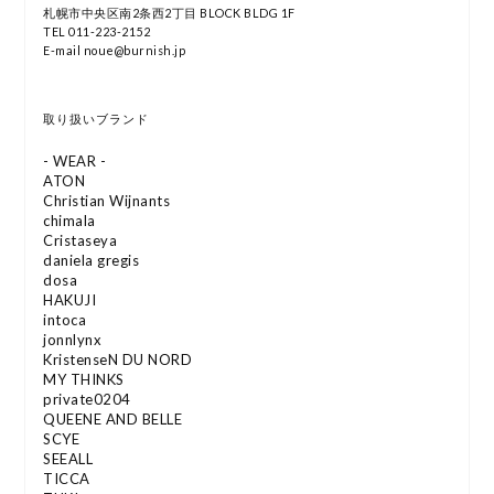
札幌市中央区南2条西2丁目 BLOCK BLDG 1F
TEL 011-223-2152
E-mail noue@burnish.jp
取り扱いブランド
- WEAR -
ATON
Christian Wijnants
chimala
Cristaseya
daniela gregis
dosa
HAKUJI
intoca
jonnlynx
KristenseN DU NORD
MY THINKS
private0204
QUEENE AND BELLE
SCYE
SEEALL
TICCA