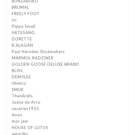
BUNZABURO
BRUMAL
FREELY FOOT
ivi
Pippa Small
ARTESANO
DORETTE
R.ALAGAN
Paul Harnden Shoemakers
MARMOL RADZINER
GOLDEN GOOSE DELUXE BRAND
BLISS
DEMYLEE
ithelicy
SMUK
Thanikidis
Juana de Arco
zacarias1925
Anon
mor jam
HOUSE OF LOTUS
amarillo