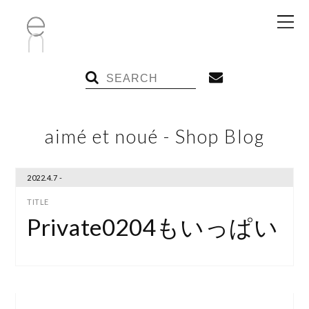
aimé et noué - Shop Blog
2022.4.7 -
Private0204もいっぱい