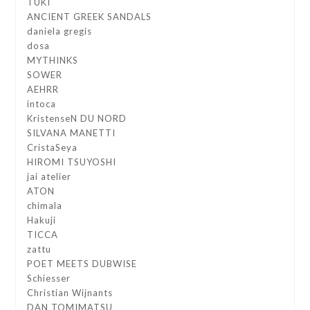
TUKI
ANCIENT GREEK SANDALS
daniela gregis
dosa
MYTHINKS
SOWER
AEHRR
intoca
KristenseN DU NORD
SILVANA MANETTI
CristaSeya
HIROMI TSUYOSHI
jai atelier
ATON
chimala
Hakuji
TICCA
zattu
POET MEETS DUBWISE
Schiesser
Christian Wijnants
DAN TOMIMATSU