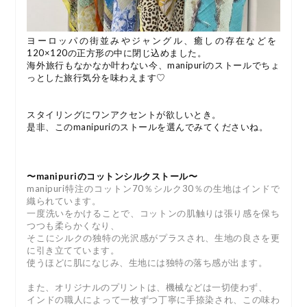
ヨーロッパの街並みやジャングル、癒しの存在などを
120×120の正方形の中に閉じ込めました。
海外旅行もなかなか叶わない今、manipuriのストールでちょ
っとした旅行気分を味わえます♡
スタイリングにワンアクセントが欲しいとき。
是非、このmanipuriのストールを選んでみてくださいね。
〜manipuriのコットンシルクストール〜
manipuri特注のコットン70％シルク30％の生地はインドで
織られています。
一度洗いをかけることで、コットンの肌触りは張り感を保ち
つつも柔らかくなり、
そこにシルクの独特の光沢感がプラスされ、生地の良さを更
に引き立てています。
使うほどに肌になじみ、生地には独特の落ち感が出ます。
また、オリジナルのプリントは、機械などは一切使わず、
インドの職人によって一枚ずつ丁寧に手捺染され、この味わ