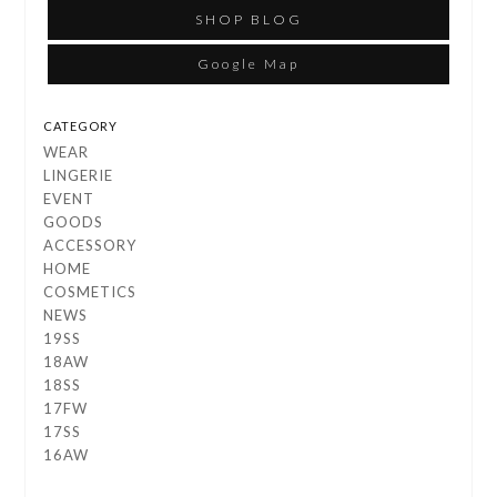
SHOP BLOG
Google Map
CATEGORY
WEAR
LINGERIE
EVENT
GOODS
ACCESSORY
HOME
COSMETICS
NEWS
19SS
18AW
18SS
17FW
17SS
16AW