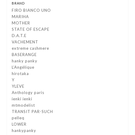
BRAND
FIRO BIANCO UNO
MARIHA
MOTHER
STATE OF ESCAPE
D.A.T.E
VACHEMENT
extreme cashmere
BASERANGE
hanky panky
L’Angélique
hirotaka
Y
YLEVE
Anthology paris
ienki ienki
mtmodelist
TRANSIT PAR-SUCH
pelleq
LOWER
hankypanky