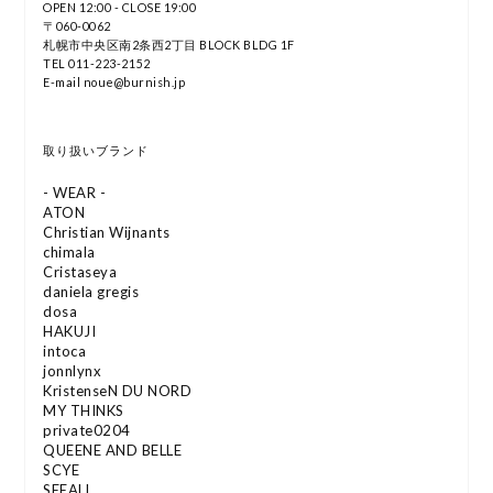
OPEN 12:00 - CLOSE 19:00
〒060-0062
札幌市中央区南2条西2丁目 BLOCK BLDG 1F
TEL 011-223-2152
E-mail noue@burnish.jp
取り扱いブランド
- WEAR -
ATON
Christian Wijnants
chimala
Cristaseya
daniela gregis
dosa
HAKUJI
intoca
jonnlynx
KristenseN DU NORD
MY THINKS
private0204
QUEENE AND BELLE
SCYE
SEEALL