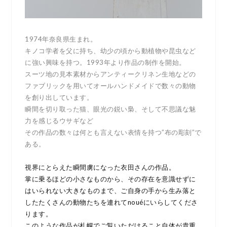
1974年奈良県生まれ。
キノコ学者を父に持ち、幼少の頃から動植物や昆虫など
に強い興味を持つ。1993年より作品の制作を開始。
スーツ地の見本素材からアンティークリネン生地などの
ファブリックを用いてオールハンドメイドで数々の動物
を創り出しています。
瞬間を切り取った猫、眼光の鋭い梟、そして不思議な魅
力を感じるウサギなど
その作品の数々は何とも言えない表情を持つ”布の彫刻”で
ある。
視界にとらえた瞬間虜になった衣田さんの作品。
掌に乗るほどの小さなものから、その存在を意識せずに
はいられない大きなものまで、ご自身の手から生み落と
したたくさんの動物たちを連れてnouéにいらしてくださ
ります。
このような作品が札幌でご覧いただけること自体が貴重