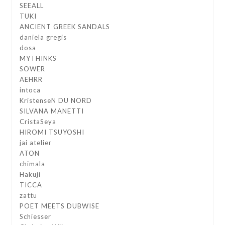
SEEALL
TUKI
ANCIENT GREEK SANDALS
daniela gregis
dosa
MYTHINKS
SOWER
AEHRR
intoca
KristenseN DU NORD
SILVANA MANETTI
CristaSeya
HIROMI TSUYOSHI
jai atelier
ATON
chimala
Hakuji
TICCA
zattu
POET MEETS DUBWISE
Schiesser