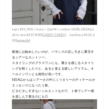
tops ¥31,900 / ivory / size M / cotton 100% (SEEALL)
all in one ¥107,800(
CASEY CASEY
) , necklace ¥101,2
00(
noguchi
)
最後にお勧めしたいのが、バランスの足し引きに重宝す
るシアーなカットソー。
スタイリングのプラスワンにも、重さを感じるスタイリ
ングを軽くしたりと、あると使える嬉しいアイテム。オ
ールインワンとも相性が良いです。
SEEALLからはシアーさの中にミリタリーのディテールが
エッセンスになった１枚。
ピタピタしすぎないシルエットなので、１枚でシアー感
を楽しんで着るのにも◎