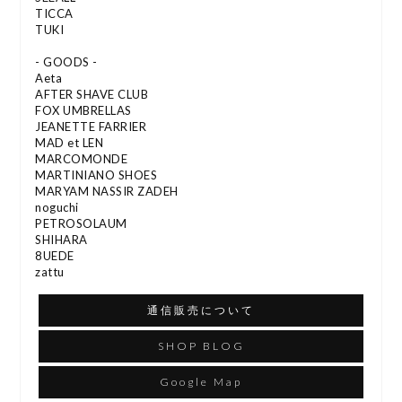
TICCA
TUKI
- GOODS -
Aeta
AFTER SHAVE CLUB
FOX UMBRELLAS
JEANETTE FARRIER
MAD et LEN
MARCOMONDE
MARTINIANO SHOES
MARYAM NASSIR ZADEH
noguchi
PETROSOLAUM
SHIHARA
8UEDE
zattu
通信販売について
SHOP BLOG
Google Map