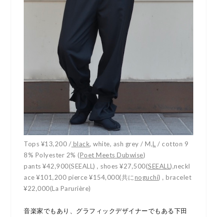
Tops ¥13,200 /
black
, white, ash grey / M,
L
/ cotton 9
8% Polyester 2% (
P
oet Meets Dubwise
)
pants ¥42,900(SEEALL) , shoes ¥27,500(
SEEALL
),neckl
ace ¥101,200 pierce ¥154,000(共に
noguchi
) , bracelet
¥22,000(
La Parurière
)
音楽家でもあり、グラフィックデザイナーでもある下田