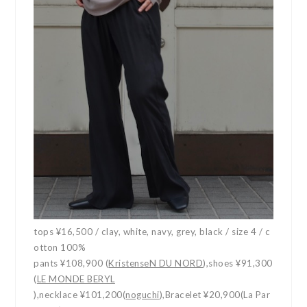
tops ¥16,500 / clay, white, navy, grey, black / size 4 / c
otton 100%
pants ¥108,900 (
KristenseN DU NORD
),shoes ¥91,300
(
LE MONDE BERYL
),necklace ¥101,200(
noguchi
),Bracelet ¥20,900(La Par