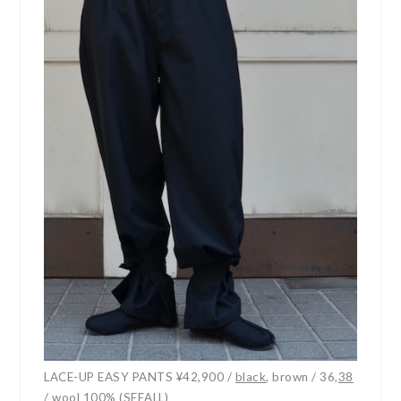
LACE-UP EASY PANTS ¥42,900 /
black
, brown / 36,
38
/ wool 100% (SEEALL)