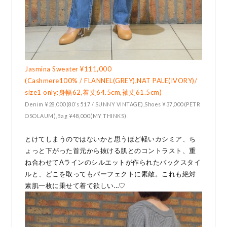
Jasmina Sweater ¥111,000
(Cashmere100% / FLANNEL(GREY),NAT PALE(IVORY)/
size1 only:身幅62,着丈64.5cm,袖丈61.5cm)
Denim ¥28,000(80’s 517 / SUNNY VINTAGE),Shoes ¥37,000(PETR
OSOLAUM),Bag ¥48,000(MY THINKS)
とけてしまうのではないかと思うほど軽いカシミア、ち
ょっと下がった首元から抜ける肌とのコントラスト、重
ね合わせてAラインのシルエットが作られたバックスタイ
ルと、どこを取ってもパーフェクトに素敵。これも絶対
素肌一枚に乗せて着て欲しい…♡