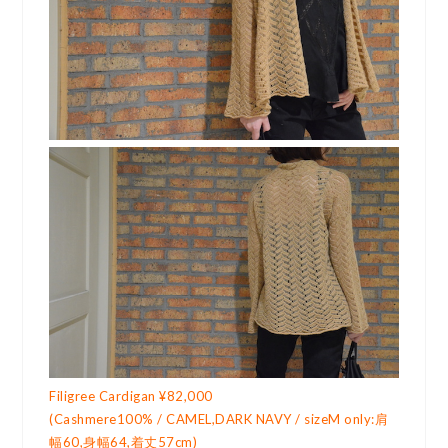
Filigree Cardigan ¥82,000
(Cashmere100% / CAMEL,DARK NAVY / sizeM only:肩
幅60,身幅64,着丈57cm)