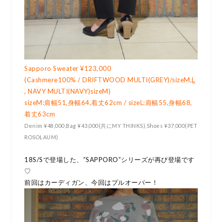
Sapporo Sweater ¥123,000
(Cashmere100% / DRIFTWOOD MULTI(GREY)/sizeM,
L
,
NAVY MULTI(NAVY)sizeM)
sizeM:肩幅51,身幅64,着丈62cm /
sizeL:肩幅55,身幅68,
着丈63cm
Denim ¥48,000,Bag ¥43,000(共にMY THINKS),Shoes ¥37,000(PET
ROSOLAUM)
18S/Sで登場した、”SAPPORO”シリーズが再び登場です
♡
前回はカーディガン、今回はプルオーバー！