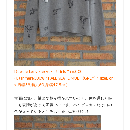
Doodle Long Sleeve-T Shirts ¥96,000
(Cashmere100% / PALE SLATE MULTI(GREY) / sizeL onl
y:肩幅39,着丈60,身幅47.5cm)
前面に加え、袖まで柄が描かれていると、体を通した時
にも表情があって可愛いのです。ハイビスカスだけ白の
色が入っているところも可愛い…塗り絵..？