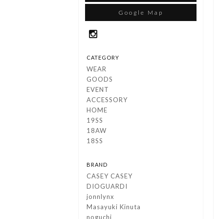
Google Map
CATEGORY
WEAR
GOODS
EVENT
ACCESSORY
HOME
19SS
18AW
18SS
BRAND
CASEY CASEY
DIOGUARDI
jonnlynx
Masayuki Kinuta
noguchi