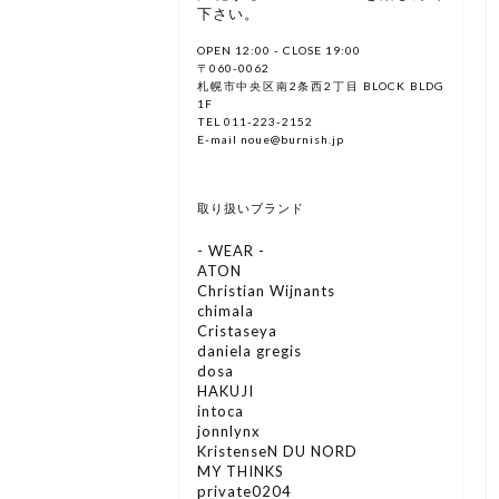
下さい。
OPEN 12:00 - CLOSE 19:00
〒060-0062
札幌市中央区南2条西2丁目 BLOCK BLDG
1F
TEL 011-223-2152
E-mail noue@burnish.jp
取り扱いブランド
- WEAR -
ATON
Christian Wijnants
chimala
Cristaseya
daniela gregis
dosa
HAKUJI
intoca
jonnlynx
KristenseN DU NORD
MY THINKS
private0204