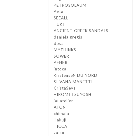
PETROSOLAUM
Aeta
SEEALL
TUKI
ANCIENT GREEK SANDALS
daniela gregis
dosa
MYTHINKS
SOWER
AEHRR
intoca
KristenseN DU NORD
SILVANA MANETTI
CristaSeya
HIROMI TSUYOSHI
jai atelier
ATON
chimala
Hakuji
TICCA
zattu