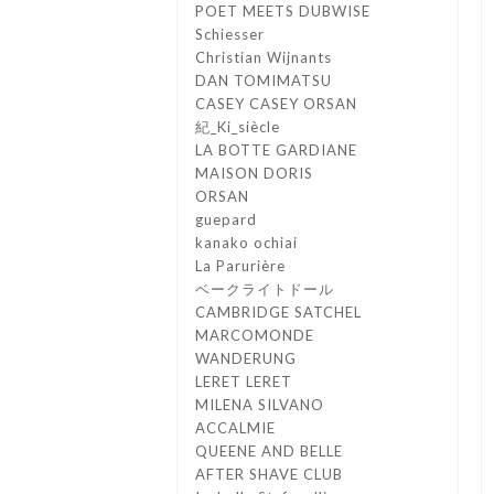
POET MEETS DUBWISE
Schiesser
Christian Wijnants
DAN TOMIMATSU
CASEY CASEY ORSAN
紀_Ki_siècle
LA BOTTE GARDIANE
MAISON DORIS
ORSAN
guepard
kanako ochiai
La Parurière
ベークライトドール
CAMBRIDGE SATCHEL
MARCOMONDE
WANDERUNG
LERET LERET
MILENA SILVANO
ACCALMIE
QUEENE AND BELLE
AFTER SHAVE CLUB