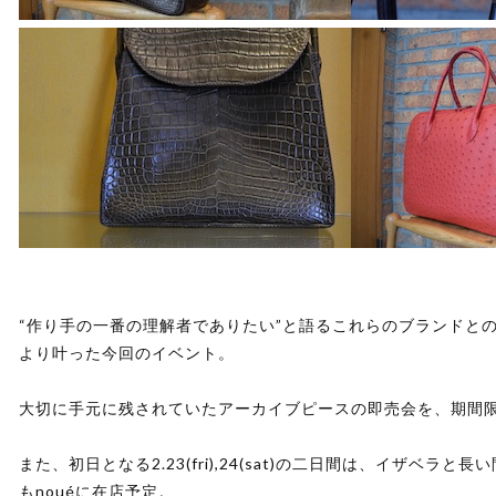
“作り手の一番の理解者でありたい”と語るこれらのブランドと
より叶った今回のイベント。
大切に手元に残されていたアーカイブピースの即売会を、期間
また、初日となる2.23(fri),24(sat)の二日間は、イザベ
もnouéに在店予定。