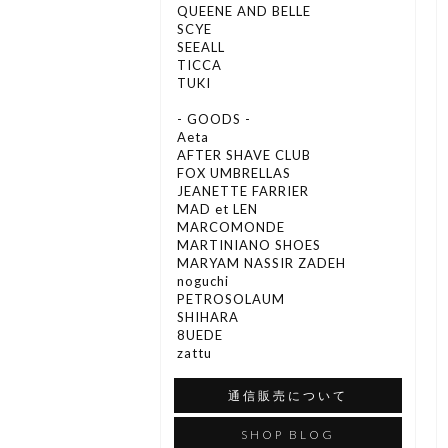
QUEENE AND BELLE
SCYE
SEEALL
TICCA
TUKI
- GOODS -
Aeta
AFTER SHAVE CLUB
FOX UMBRELLAS
JEANETTE FARRIER
MAD et LEN
MARCOMONDE
MARTINIANO SHOES
MARYAM NASSIR ZADEH
noguchi
PETROSOLAUM
SHIHARA
8UEDE
zattu
通信販売について
SHOP BLOG