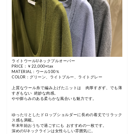
ライトウールUネックプルオーバー
PRICE：￥22,000+tax
MATERIAL：ウール100％
COLOR：グリーン、ライトブルー、ライトグレー
上質なウール糸で編み上げたニットは 肉厚すぎず、でも薄
すぎもない 絶妙な肉感。
やや膨らみのある柔らかな風合いも魅力です。
ゆったりとしたドロップショルダーに長めの着丈でリラック
ス感も満載。
年末年始おうちで過ごすにも おすすめの一枚です。
深めのUネックラインは女性らしい雰囲気に。