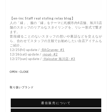
【en-inc Staff real styling relay blog】
人の「縁」、服の「縁」をテーマに札幌市内4店舗、旭川1店
舗のスタッフのリアルなスタイリングを、リレー形式で繋ぎ
ます。
普段綴ることのないスタッフの想いや裏話などを交えなが
ら、合わせてスタッフの主観でお勧めしたい自店アイテムも
ご紹介。
12/25(fri) update /
-RAGrunge- #1
12/26(sat) update /
-noué- #2
12/27(sun) update /
-Hajouter 旭川店- #3
OPEN - CLOSE
取り扱いブランド
通信販売について