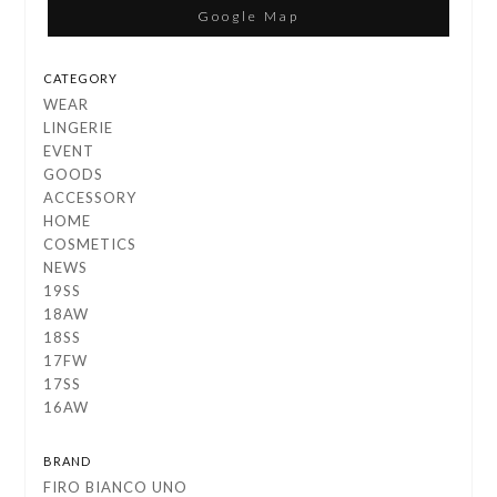
Google Map
CATEGORY
WEAR
LINGERIE
EVENT
GOODS
ACCESSORY
HOME
COSMETICS
NEWS
19SS
18AW
18SS
17FW
17SS
16AW
BRAND
FIRO BIANCO UNO