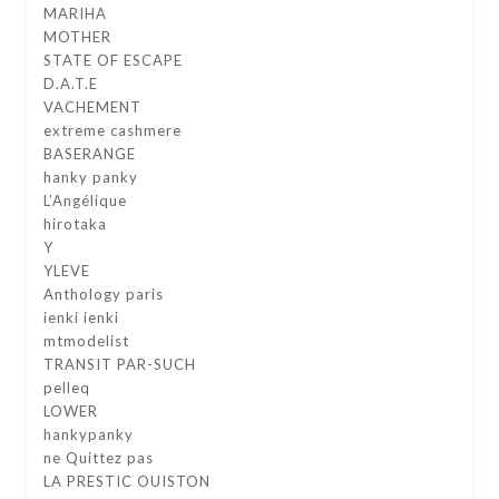
MARIHA
MOTHER
STATE OF ESCAPE
D.A.T.E
VACHEMENT
extreme cashmere
BASERANGE
hanky panky
L’Angélique
hirotaka
Y
YLEVE
Anthology paris
ienki ienki
mtmodelist
TRANSIT PAR-SUCH
pelleq
LOWER
hankypanky
ne Quittez pas
LA PRESTIC OUISTON