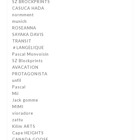
SZ BROCKPRINTS
CASUCA HADA
normment
munich
ROSEANNA
SAYAKA DAVIS
TRANSIT
＃LANGELIQUE
Pascal Monvoisin
SZ Blockprints
AVACATION
PROTAGONISTA
unfil
Pascal
Mii
Jack gomme
MIMI
vioradore
zattu
Kilim ARTS
Cape HEIGHTS
CANADA GOOSE