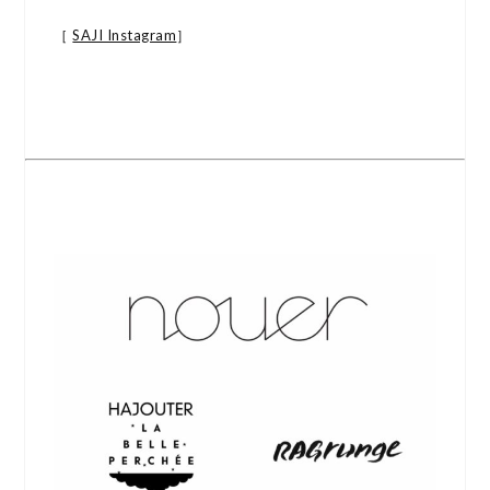
［
SAJI Instagram
］