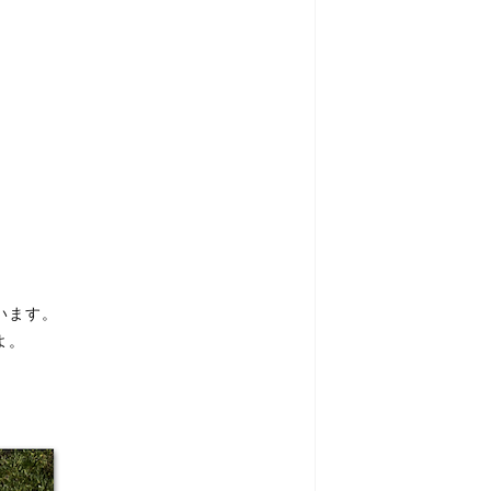
います。
よ。