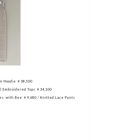
nen Hoodie ￥38,500
ral Embroidered Tops ￥34,100
ves with Bee ￥9,680 / Knitted Lace Pants