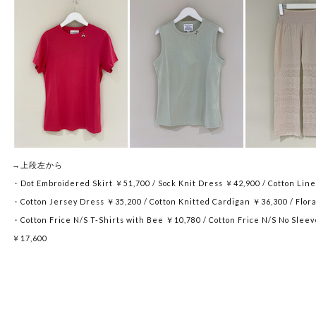
→上段左から
・Dot Embroidered Skirt ￥51,700 / Sock Knit Dress ￥42,900 / Cotton Li
・Cotton Jersey Dress ￥35,200 / Cotton Knitted Cardigan ￥36,300 / Flo
・Cotton Frice N/S T-Shirts with Bee ￥10,780 / Cotton Frice N/S No Slee
￥17,600